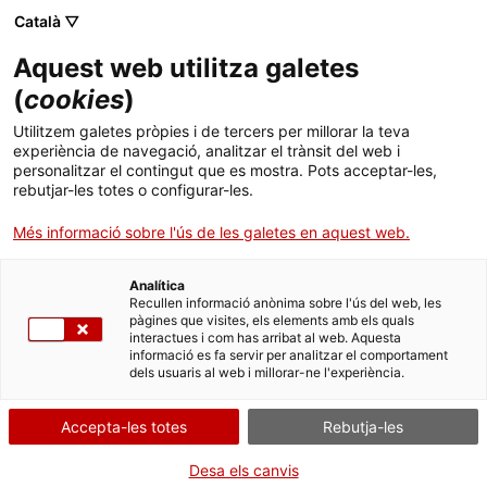
Català ▽
menu
Aquest web utilitza galetes
(
cookies
)
menu
Utilitzem galetes pròpies i de tercers per millorar la teva
experiència de navegació, analitzar el trànsit del web i
personalitzar el contingut que es mostra. Pots acceptar-les,
arrow_back
Projectes europeus
rebutjar-les totes o configurar-les.
Més informació sobre l'ús de les galetes en aquest web.
RESTART MED!
Analítica
Recullen informació anònima sobre l'ús del web, les
Revitalization of Sustainable Tourism
pàgines que visites, els elements amb els quals
interactues i com has arribat al web. Aquesta
Across Regions in The MEDiterranean
informació es fa servir per analitzar el comportament
dels usuaris al web i millorar-ne l'experiència.
L’Agència Catalana de Turisme (ACT) va participar com a
sòcia en el projecte europeu de capitalització
RESTART
Accepta-les totes
Rebutja-les
MED!
, que va començar el setembre del 2021 i va acabar el
setembre del 2023.
Desa els canvis