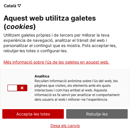
Català ▽
menu
Aquest web utilitza galetes
(
cookies
)
menu
Utilitzem galetes pròpies i de tercers per millorar la teva
experiència de navegació, analitzar el trànsit del web i
personalitzar el contingut que es mostra. Pots acceptar-les,
arrow_back
Projectes europeus
rebutjar-les totes o configurar-les.
Més informació sobre l'ús de les galetes en aquest web.
Analítica
EnjoyPyr
Recullen informació anònima sobre l'ús del web, les
pàgines que visites, els elements amb els quals
interactues i com has arribat al web. Aquesta
Rutes transversals dels Pirineus
informació es fa servir per analitzar el comportament
dels usuaris al web i millorar-ne l'experiència.
El projecte EnjoyPyr, liderat per l’Agència Catalana de
Turisme (ACT) i cofinançat per la Unió Europea mitjançant
Accepta-les totes
Rebutja-les
el
programa de cooperació territorial Interreg VI Espanya-
Desa els canvis
França-Andorra (
POCTEFA 2021-2027
)
, va començar el