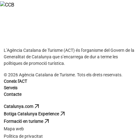
L’Agència Catalana de Turisme (ACT) és l’organisme del Govern de la
Generalitat de Catalunya que s’encarrega de dur a terme les
polítiques de promoció turística.
© 2026 Agència Catalana de Turisme. Tots els drets reservats.
Coneix l'ACT
Serveis
Contacte
arrow_outward
Catalunya.com
s'obre en una pestanya nova
arrow_outward
Botiga Catalunya Experience
s'obre en una pestanya nova
arrow_outward
Formació en turisme
s'obre en una pestanya nova
Mapa web
Política de privacitat