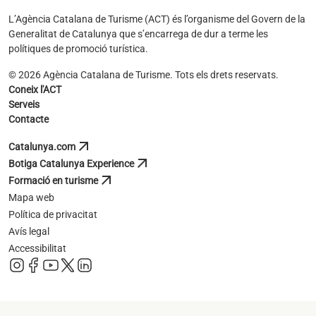
L’Agència Catalana de Turisme (ACT) és l’organisme del Govern de la
Generalitat de Catalunya que s’encarrega de dur a terme les
polítiques de promoció turística.
© 2026 Agència Catalana de Turisme. Tots els drets reservats.
Coneix l'ACT
Serveis
Contacte
arrow_outward
Catalunya.com
s'obre en una pestanya nova
arrow_outward
Botiga Catalunya Experience
s'obre en una pestanya nova
arrow_outward
Formació en turisme
s'obre en una pestanya nova
Mapa web
Política de privacitat
Avís legal
Accessibilitat
s'obre en una pestanya nova
s'obre en una pestanya nova
s'obre en una pestanya nova
s'obre en una pestanya nova
s'obre en una pestanya nova