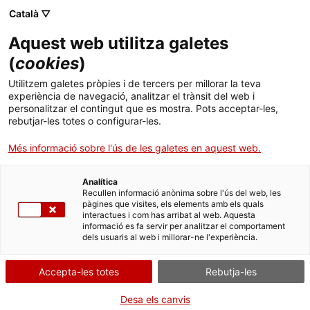
Català ▽
menu
Aquest web utilitza galetes
(
cookies
)
menu
Utilitzem galetes pròpies i de tercers per millorar la teva
experiència de navegació, analitzar el trànsit del web i
personalitzar el contingut que es mostra. Pots acceptar-les,
arrow_back
Transparència
rebutjar-les totes o configurar-les.
Més informació sobre l'ús de les galetes en aquest web.
Plans i programes
Analítica
Recullen informació anònima sobre l'ús del web, les
pàgines que visites, els elements amb els quals
interactues i com has arribat al web. Aquesta
informació es fa servir per analitzar el comportament
dels usuaris al web i millorar-ne l'experiència.
Accepta-les totes
Rebutja-les
Desa els canvis