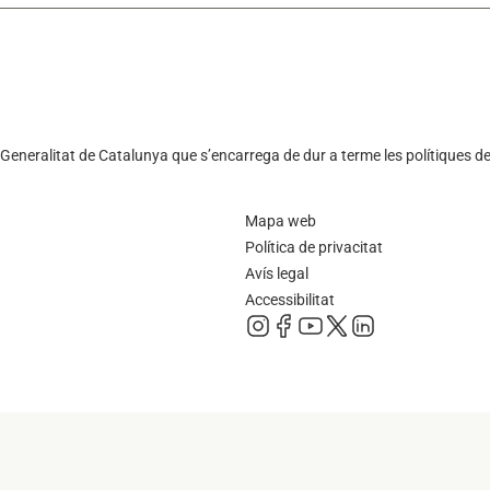
Generalitat de Catalunya que s’encarrega de dur a terme les polítiques de
Mapa web
Política de privacitat
Avís legal
Accessibilitat
s'obre en una pestanya nova
s'obre en una pestanya nov
s'obre en una pestanya 
s'obre en una pestan
s'obre en una pes
s'obre en una pestanya nova