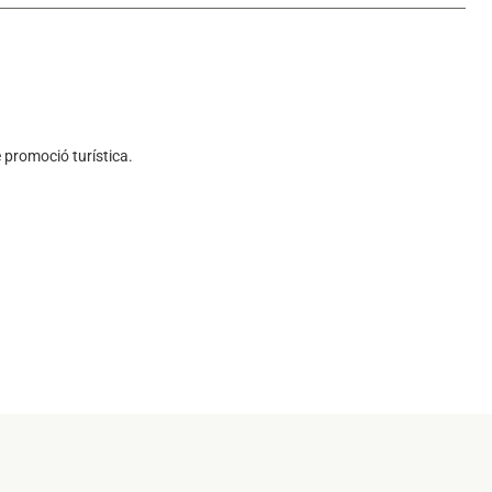
 promoció turística.
a
nova
ya nova
tanya nova
s'obre en una pestanya nova