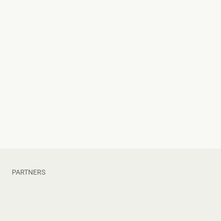
s'obre en una pestanya nova
s'obre en una pestanya nova
PARTNERS
s'obre en una pestanya nova