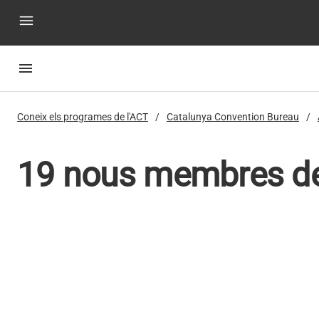
menu
menu
Coneix els programes de l'ACT
Catalunya Convention Bureau
19 nous membres d