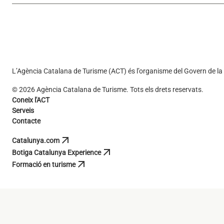
L’Agència Catalana de Turisme (ACT) és l’organisme del Govern de la 
© 2026 Agència Catalana de Turisme. Tots els drets reservats.
Coneix l'ACT
Serveis
Contacte
arrow_outward
Catalunya.com
s'obre en una pestanya nova
arrow_outward
Botiga Catalunya Experience
s'obre en una pestanya nova
arrow_outward
Formació en turisme
s'obre en una pestanya nova
s'obre en una pestanya nova