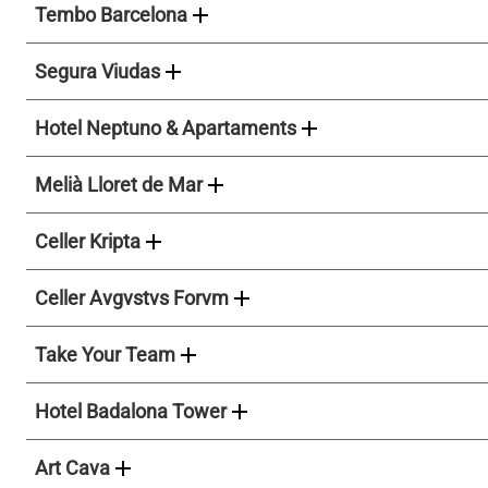
add
Tembo Barcelona
add
Segura Viudas
add
Hotel Neptuno & Apartaments
add
Melià Lloret de Mar
add
Celler Kripta
add
Celler Avgvstvs Forvm
add
Take Your Team
add
Hotel Badalona Tower
add
Art Cava