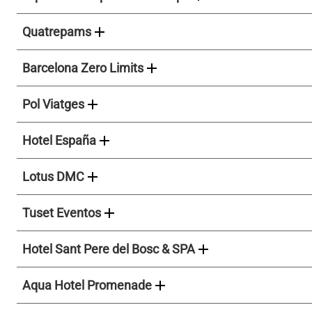
add
Quatrepams
add
Barcelona Zero Limits
add
Pol Viatges
add
Hotel España
add
Lotus DMC
add
Tuset Eventos
add
Hotel Sant Pere del Bosc & SPA
add
Aqua Hotel Promenade