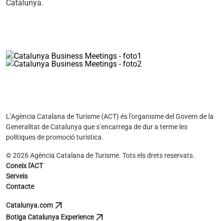
Catalunya.
L’Agència Catalana de Turisme (ACT) és l’organisme del Govern de la
Generalitat de Catalunya que s’encarrega de dur a terme les
polítiques de promoció turística.
© 2026 Agència Catalana de Turisme. Tots els drets reservats.
Coneix l'ACT
Serveis
Contacte
arrow_outward
Catalunya.com
s'obre en una pestanya nova
arrow_outward
Botiga Catalunya Experience
s'obre en una pestanya nova