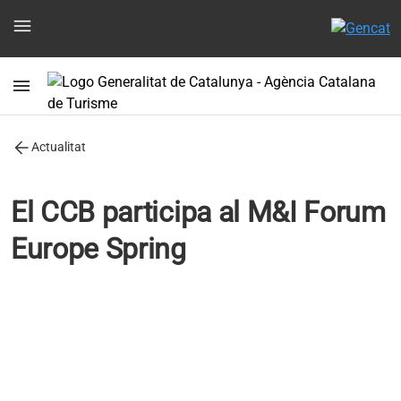
menu
menu
arrow_back
Actualitat
El CCB participa al M&I Forum
Europe Spring