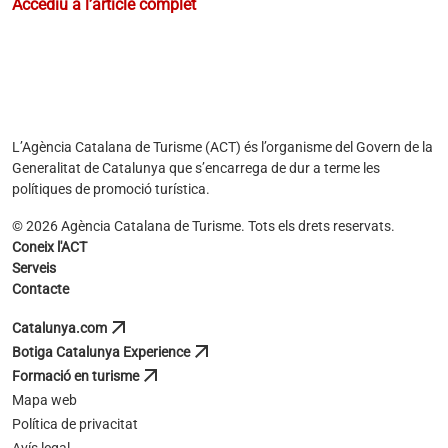
Accediu a l’article complet
L’Agència Catalana de Turisme (ACT) és l’organisme del Govern de la
Generalitat de Catalunya que s’encarrega de dur a terme les
polítiques de promoció turística.
© 2026 Agència Catalana de Turisme. Tots els drets reservats.
Coneix l'ACT
Serveis
Contacte
arrow_outward
Catalunya.com
s'obre en una pestanya nova
arrow_outward
Botiga Catalunya Experience
s'obre en una pestanya nova
arrow_outward
Formació en turisme
s'obre en una pestanya nova
Mapa web
Política de privacitat