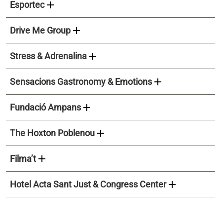
add
Esportec
add
Drive Me Group
add
Stress & Adrenalina
add
Sensacions Gastronomy & Emotions
add
Fundació Ampans
add
The Hoxton Poblenou
add
Filma’t
add
Hotel Acta Sant Just & Congress Center