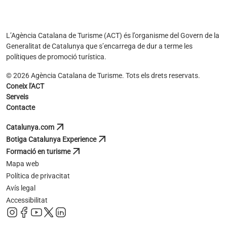
L’Agència Catalana de Turisme (ACT) és l’organisme del Govern de la
Generalitat de Catalunya que s’encarrega de dur a terme les
polítiques de promoció turística.
© 2026 Agència Catalana de Turisme. Tots els drets reservats.
Coneix l'ACT
Serveis
Contacte
arrow_outward
Catalunya.com
s'obre en una pestanya nova
arrow_outward
Botiga Catalunya Experience
s'obre en una pestanya nova
arrow_outward
Formació en turisme
s'obre en una pestanya nova
Mapa web
Política de privacitat
Avís legal
Accessibilitat