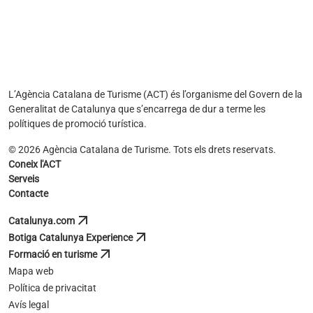
L’Agència Catalana de Turisme (ACT) és l’organisme del Govern de la
Generalitat de Catalunya que s’encarrega de dur a terme les
polítiques de promoció turística.
© 2026 Agència Catalana de Turisme. Tots els drets reservats.
Coneix l'ACT
Serveis
Contacte
arrow_outward
Catalunya.com
s'obre en una pestanya nova
arrow_outward
Botiga Catalunya Experience
s'obre en una pestanya nova
arrow_outward
Formació en turisme
s'obre en una pestanya nova
Mapa web
Política de privacitat
Avís legal