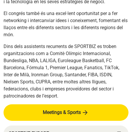
i la tecnologia en les seves estratègies de negoci.
El congrés també és una excel·lent oportunitat per a fer
networking i intercanviar idees i coneixement, fomentant els
llaços entre els diferents sectors i les diferents regions del
món.
Dins dels assistents recurrents de SPORTBIZ es troben
organitzacions com a Comitè Olímpic Internacional,
Bundesliga, NBA, LALIGA, Euroleague Basketball, FC
Barcelona, Fórmula 1, Premier League, Fanatics, TikTok,
Inter de Milà, Ironman Group, Santander, FIBA, ISDIN,
Nielsen Sports, CUPRA, entre moltes altres lligues,
federacions, clubs i empreses proveïdores del sector i
patrocinadores de l’esport.
arrow_forward
Meetings & Sports
s'obre en una pestanya nova