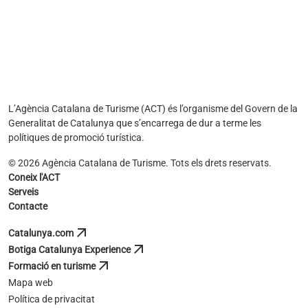
L’Agència Catalana de Turisme (ACT) és l’organisme del Govern de la
Generalitat de Catalunya que s’encarrega de dur a terme les
polítiques de promoció turística.
© 2026 Agència Catalana de Turisme. Tots els drets reservats.
Coneix l'ACT
Serveis
Contacte
arrow_outward
Catalunya.com
s'obre en una pestanya nova
arrow_outward
Botiga Catalunya Experience
s'obre en una pestanya nova
arrow_outward
Formació en turisme
s'obre en una pestanya nova
Mapa web
Política de privacitat