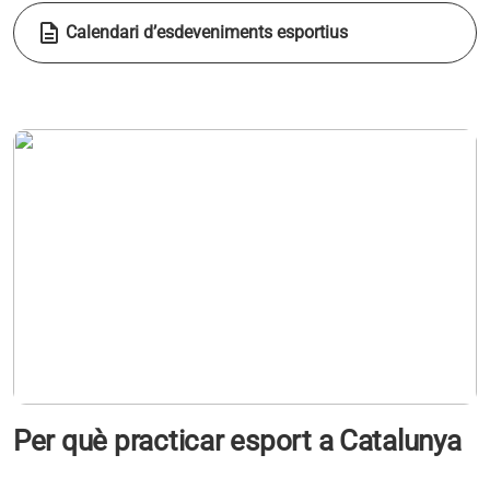
description
Calendari d’esdeveniments esportius
Per què practicar esport a Catalunya
s'obre en una pestanya nova