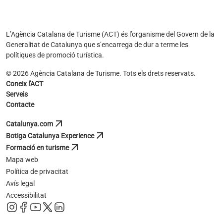
L’Agència Catalana de Turisme (ACT) és l’organisme del Govern de la
Generalitat de Catalunya que s’encarrega de dur a terme les
polítiques de promoció turística.
© 2026 Agència Catalana de Turisme. Tots els drets reservats.
Coneix l'ACT
Serveis
Contacte
arrow_outward
Catalunya.com
s'obre en una pestanya nova
arrow_outward
Botiga Catalunya Experience
s'obre en una pestanya nova
arrow_outward
Formació en turisme
s'obre en una pestanya nova
Mapa web
Política de privacitat
Avís legal
Accessibilitat