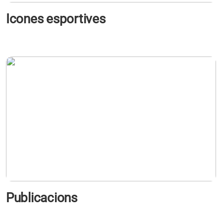
Icones esportives
s'obre en una pestanya nova
Publicacions
s'obre en una pestanya nova