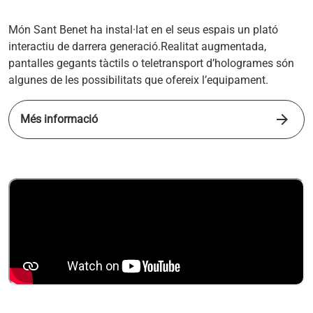
Món Sant Benet ha instal·lat en el seus espais un plató
interactiu de darrera generació.Realitat augmentada,
pantalles gegants tàctils o teletransport d’hologrames són
algunes de les possibilitats que ofereix l’equipament.
arrow_forward
Més informació
s'obre en una pestanya nova