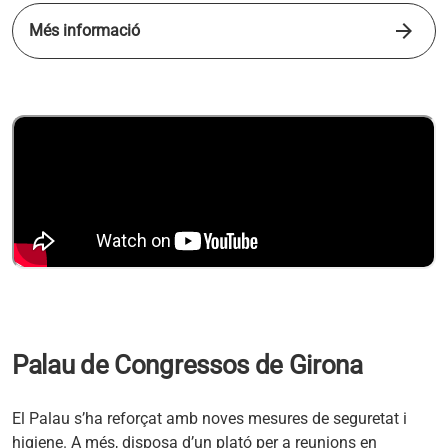
arrow_forward
Més informació
s'obre en una pestanya nova
Palau de Congressos de Girona
El Palau s’ha reforçat amb noves mesures de seguretat i
higiene. A més, disposa d’un plató per a reunions en