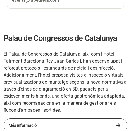
events@lapedrera.com
Palau de Congressos de Catalunya
El Palau de Congressos de Catalunya, així com l’Hotel
Fairmont Barcelona Rey Juan Carles I, han desenvolupat i
reforçat protocols i estàndards de neteja i desinfecció.
Addicionalment, l’hotel proposa visites d’inspecció virtuals,
previsualitzacions de muntatge segons la nova normativa a
través d’eines de diagramació en 3D, paquets per a
esdeveniments híbrids, una oferta gastronòmica adaptada,
així com recomanacions en la manera de gestionar els
fluxos d’arribades i sortides.
arrow_forward
s'obre en una pestanya nova
Més informació