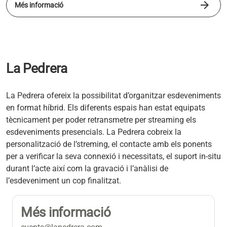
arrow_forward
s'obre en una pestanya nova
Més informació
La Pedrera
La Pedrera ofereix la possibilitat d’organitzar esdeveniments
en format híbrid. Els diferents espais han estat equipats
tècnicament per poder retransmetre per streaming els
esdeveniments presencials. La Pedrera cobreix la
personalització de l’streming, el contacte amb els ponents
per a verificar la seva connexió i necessitats, el suport in-situ
durant l’acte així com la gravació i l’anàlisi de
l’esdeveniment un cop finalitzat.
Més informació