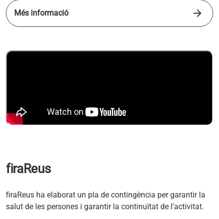
arrow_forward
Més informació
s'obre en una pestanya nova
firaReus
firaReus ha elaborat un pla de contingència per garantir la
salut de les persones i garantir la continuïtat de l’activitat.