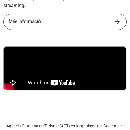
streaming.
arrow_forward
Més informació
s'obre en una pestanya nova
L’Agència Catalana de Turisme (ACT) és l’organisme del Govern de la