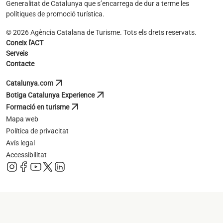
Generalitat de Catalunya que s’encarrega de dur a terme les
polítiques de promoció turística.
© 2026 Agència Catalana de Turisme. Tots els drets reservats.
Coneix l'ACT
Serveis
Contacte
arrow_outward
Catalunya.com
s'obre en una pestanya nova
arrow_outward
Botiga Catalunya Experience
s'obre en una pestanya nova
arrow_outward
Formació en turisme
s'obre en una pestanya nova
Mapa web
Política de privacitat
Avís legal
Accessibilitat
s'obre en una pestanya nova
s'obre en una pestanya nova
s'obre en una pestanya nova
s'obre en una pestanya nova
s'obre en una pestanya nova
s'obre en una pestanya nova
s'obre en una p