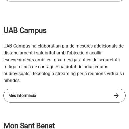
UAB Campus
UAB Campus ha elaborat un pla de mesures addicionals de
distanciament i salubritat amb l’objectiu d’acollir
esdeveniments amb les màximes garanties de seguretat i
mitigar el risc de contagi. S’ha dotat de nous equips
audiovisuals i tecnologia streaming per a reunions virtuals i
híbrides.
arrow_forward
s'obre en una pestanya nova
Més informació
Mon Sant Benet