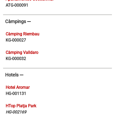
ATG-000091
remove
Càmpings
Càmping Riembau
KG-000027
Càmping Valldaro
KG-000032
remove
Hotels
Hotel Aromar
HG-001131
HTop Platja Park
HG-002169