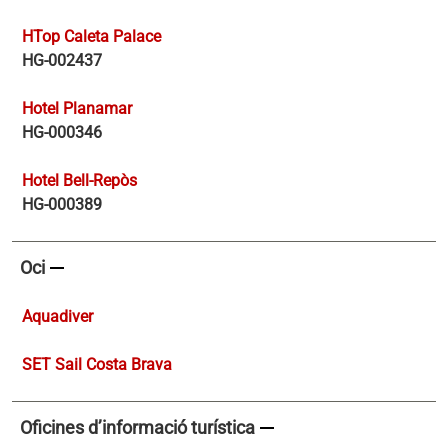
HTop Caleta Palace
HG-002437
Hotel Planamar
HG-000346
Hotel Bell-Repòs
HG-000389
remove
Oci
Aquadiver
SET Sail Costa Brava
remove
Oficines d’informació turística