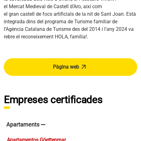
el Mercat Medieval de Castell d’Aro, així com
el gran castell de focs artificials de la nit de Sant Joan. Està
integrada dins del programa de Turisme familiar de
l’Agència Catalana de Turisme des del 2014 i l’any 2024 va
rebre el reconeixement HOLA, família!.
arrow_outward
Pàgina web
s'obre en una pestanya nova
Empreses certificades
remove
Apartaments
Apartamentos Göettenmar