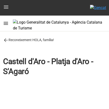
menu
menu
arrow_back
Reconeixement HOLA, família!
Castell d'Aro - Platja d'Aro -
S'Agaró