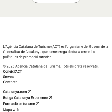
L’Agència Catalana de Turisme (ACT) és l’organisme del Govern de la
Generalitat de Catalunya que s’encarrega de dur a terme les
polítiques de promoció turística.
© 2026 Agència Catalana de Turisme. Tots els drets reservats.
Coneix l'ACT
Serveis
Contacte
arrow_outward
Catalunya.com
s'obre en una pestanya nova
arrow_outward
Botiga Catalunya Experience
s'obre en una pestanya nova
arrow_outward
Formació en turisme
s'obre en una pestanya nova
Mapa web