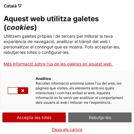
Català ▽
menu
Aquest web utilitza galetes
(
cookies
)
menu
Utilitzem galetes pròpies i de tercers per millorar la teva
experiència de navegació, analitzar el trànsit del web i
personalitzar el contingut que es mostra. Pots acceptar-les,
arrow_back
Transparència
rebutjar-les totes o configurar-les.
Més informació sobre l'ús de les galetes en aquest web.
Gestió econòmica i
Analítica
pressupostària
Recullen informació anònima sobre l'ús del web, les
pàgines que visites, els elements amb els quals
interactues i com has arribat al web. Aquesta
informació es fa servir per analitzar el comportament
dels usuaris al web i millorar-ne l'experiència.
Accepta-les totes
Rebutja-les
Desa els canvis