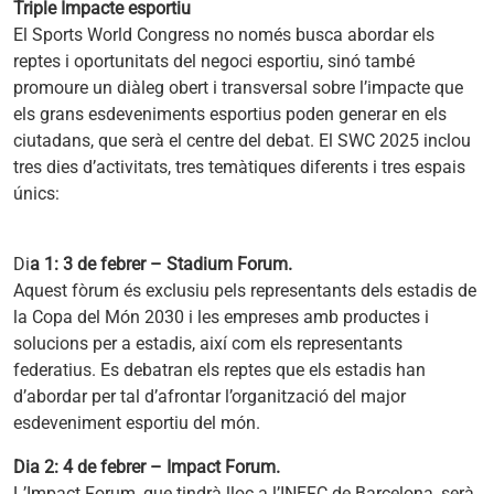
Triple Impacte esportiu
El Sports World Congress no només busca abordar els
reptes i oportunitats del negoci esportiu, sinó també
promoure un diàleg obert i transversal sobre l’impacte que
els grans esdeveniments esportius poden generar en els
ciutadans, que serà el centre del debat. El SWC 2025 inclou
tres dies d’activitats, tres temàtiques diferents i tres espais
únics:
Di
a 1: 3 de febrer – Stadium Forum.
Aquest fòrum és exclusiu pels representants dels estadis de
la Copa del Món 2030 i les empreses amb productes i
solucions per a estadis, així com els representants
federatius. Es debatran els reptes que els estadis han
d’abordar per tal d’afrontar l’organització del major
esdeveniment esportiu del món.
Dia 2: 4 de febrer – Impact Forum.
L’Impact Forum, que tindrà lloc a l’INEFC de Barcelona, serà