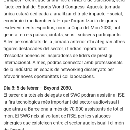
l’acte central del Sports World Congress. Aquesta jornada
única estarà dedicada a analitzar el triple impacte –social,
econòmic i mediambiental– que l’organització de grans
esdeveniments esportius, com la Copa del Món 2030, pot
generar en els països, ciutats, seus i subseus participants.
A les personalitats de la jornada anterior s’hi afegiran altres
figures destacades del sector, i tindràs l’oportunitat
d’escoltar ponències inspiradores de líders de prestigi
internacional. A més, podràs connectar amb professionals
de la indústria en espais de networking dissenyats per
afavorir noves oportunitats i col·laboracions.
Dia 3: 5 de febrer – Beyond 2030.
El tercer dia tots els delegats del SWC podran assistir al ISE,
la fira tecnològica més important del sector audiovisual i
que atrau a Barcelona a més de 70.000 assistents de tot el
món. El SWC neix al voltant de l’ISE, per les valuoses
sinergies que existeixen entre el sector audiovisual i el món
de l’esport.