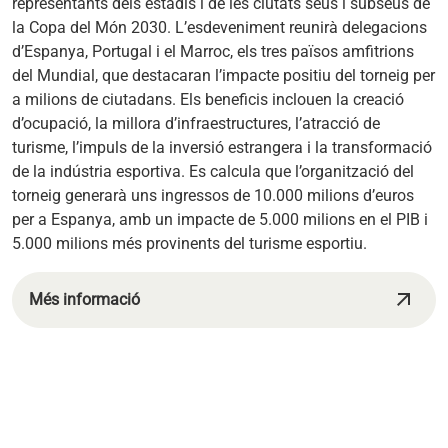
representants dels estadis i de les ciutats seus i subseus de
la Copa del Món 2030. L’esdeveniment reunirà delegacions
d’Espanya, Portugal i el Marroc, els tres països amfitrions
del Mundial, que destacaran l’impacte positiu del torneig per
a milions de ciutadans. Els beneficis inclouen la creació
d’ocupació, la millora d’infraestructures, l’atracció de
turisme, l’impuls de la inversió estrangera i la transformació
de la indústria esportiva. Es calcula que l’organització del
torneig generarà uns ingressos de 10.000 milions d’euros
per a Espanya, amb un impacte de 5.000 milions en el PIB i
5.000 milions més provinents del turisme esportiu.
arrow_outward
Més informació
s'obre en una pestanya nova