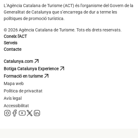
L’Agència Catalana de Turisme (ACT) és l’organisme del Govern de la
Generalitat de Catalunya que s’encarrega de dur a terme les
polítiques de promoció turística.
© 2026 Agència Catalana de Turisme. Tots els drets reservats.
Coneix l'ACT
Serveis
Contacte
arrow_outward
Catalunya.com
s'obre en una pestanya nova
arrow_outward
Botiga Catalunya Experience
s'obre en una pestanya nova
arrow_outward
Formació en turisme
s'obre en una pestanya nova
Mapa web
Política de privacitat
Avís legal
Accessibilitat
s'obre en una pestanya nova
s'obre en una pestanya nova
s'obre en una pestanya nova
s'obre en una pestanya nova
s'obre en una pestanya nova