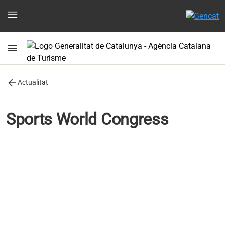
menu
menu
arrow_back
Actualitat
Sports World Congress