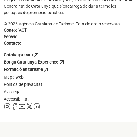
Generalitat de Catalunya que s’encarrega de dur a terme les
polítiques de promoció turística.
© 2026 Agència Catalana de Turisme. Tots els drets reservats.
Coneix l'ACT
Serveis
Contacte
arrow_outward
Catalunya.com
s'obre en una pestanya nova
arrow_outward
Botiga Catalunya Experience
s'obre en una pestanya nova
arrow_outward
Formació en turisme
s'obre en una pestanya nova
Mapa web
Política de privacitat
Avís legal
Accessibilitat
s'obre en una pestanya nova
s'obre en una pestanya nova
s'obre en una pestanya nova
s'obre en una pestanya nova
s'obre en una pestanya nova
s'obre en una pestanya nova
s'obre en una p