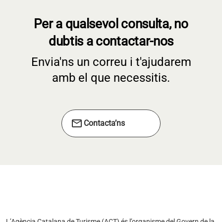
Per a qualsevol consulta, no
dubtis a contactar-nos
Envia'ns un correu i t'ajudarem
amb el que necessitis.
mail
Contacta’ns
L’Agència Catalana de Turisme (ACT) és l’organisme del Govern de la