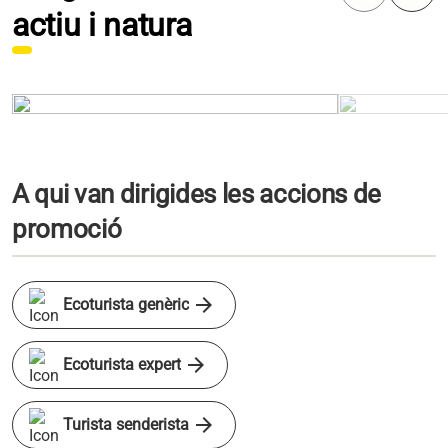
actiu i natura
Diapositives totals: 3.
A qui van dirigides les accions de
promoció
arrow_forward
Ecoturista genèric
arrow_forward
Ecoturista expert
arrow_forward
Turista senderista