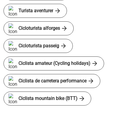
arrow_forward
Turista aventurer
arrow_forward
Cicloturista alforges
arrow_forward
Cicloturista passeig
arrow_forward
Ciclista amateur (Cycling holidays)
arrow_forward
Ciclista de carretera performance
arrow_forward
Ciclista mountain bike (BTT)