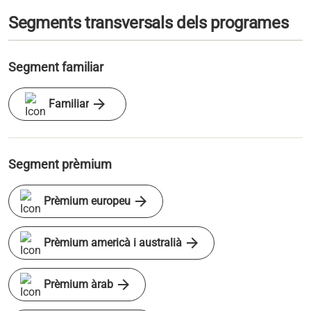
Segments transversals dels programes
Segment familiar
arrow_forward
Familiar
Segment prèmium
arrow_forward
Prèmium europeu
arrow_forward
Prèmium americà i australià
arrow_forward
Prèmium àrab