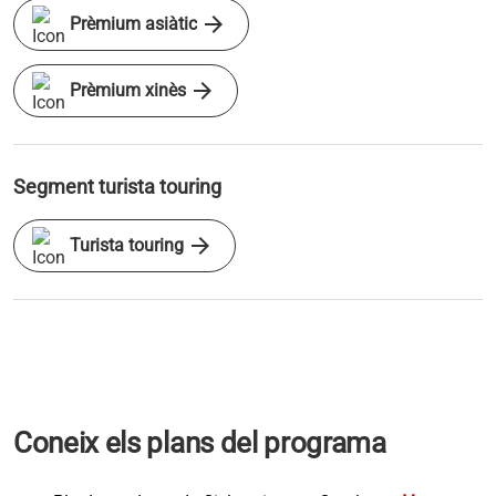
arrow_forward
Prèmium asiàtic
arrow_forward
Prèmium xinès
Segment turista touring
arrow_forward
Turista touring
Coneix els plans del programa