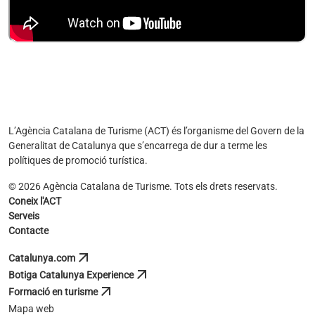
L’Agència Catalana de Turisme (ACT) és l’organisme del Govern de la
Generalitat de Catalunya que s’encarrega de dur a terme les
polítiques de promoció turística.
© 2026 Agència Catalana de Turisme. Tots els drets reservats.
Coneix l'ACT
Serveis
Contacte
arrow_outward
Catalunya.com
s'obre en una pestanya nova
arrow_outward
Botiga Catalunya Experience
s'obre en una pestanya nova
arrow_outward
Formació en turisme
s'obre en una pestanya nova
Mapa web