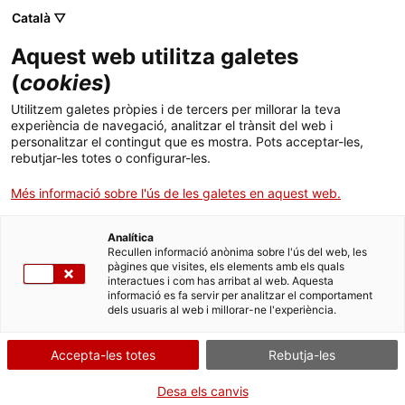
Català ▽
menu
Aquest web utilitza galetes
(
cookies
)
menu
Utilitzem galetes pròpies i de tercers per millorar la teva
experiència de navegació, analitzar el trànsit del web i
personalitzar el contingut que es mostra. Pots acceptar-les,
arrow_back
Transparència
rebutjar-les totes o configurar-les.
Més informació sobre l'ús de les galetes en aquest web.
Contractes, convenis i
Analítica
subvencions
Recullen informació anònima sobre l'ús del web, les
pàgines que visites, els elements amb els quals
interactues i com has arribat al web. Aquesta
informació es fa servir per analitzar el comportament
dels usuaris al web i millorar-ne l'experiència.
Accepta-les totes
Rebutja-les
Desa els canvis