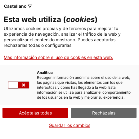
Castellano ▽
menu
Esta web utiliza (
cookies
)
menu
Utilizamos cookies propias y de terceros para mejorar tu
experiencia de navegación, analizar el tráfico de la web y
personalizar el contenido mostrado. Puedes aceptarlas,
rechazarlas todas o configurarlas.
arrow_back
Conoce los programas de la ACT
Más información sobre el uso de cookies en esta web.
Analítica
Programa Turismo
Recogen información anónima sobre el uso de la web,
las páginas que visitas, los elementos con los que
interactúas y cómo has llegado a la web. Esta
enogastronómico
información se utiliza para analizar el comportamiento
de los usuarios en la web y mejorar su experiencia.
Acéptalas todas
Recházalas
Guardar los cambios