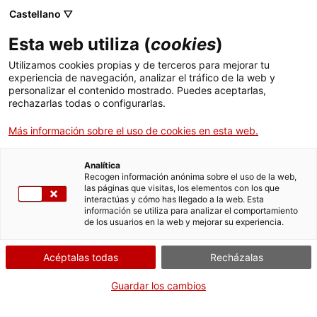
Castellano ▽
menu
Esta web utiliza (
cookies
)
menu
Utilizamos cookies propias y de terceros para mejorar tu
experiencia de navegación, analizar el tráfico de la web y
personalizar el contenido mostrado. Puedes aceptarlas,
rechazarlas todas o configurarlas.
TESTIMONIOS
Más información sobre el uso de cookies en esta web.
< Volver a Programa Ambassadors
Analítica
Recogen información anónima sobre el uso de la web,
las páginas que visitas, los elementos con los que
interactúas y cómo has llegado a la web. Esta
información se utiliza para analizar el comportamiento
Santiago Vallmitjana
de los usuarios en la web y mejorar su experiencia.
Catedrático de Física Aplicada y Óptica de la UB
Acéptalas todas
Recházalas
Guardar los cambios
Es de agradecer al Programa Ambassadors el apoyo