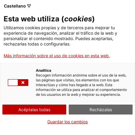
Castellano ▽
menu
Esta web utiliza (
cookies
)
menu
Utilizamos cookies propias y de terceros para mejorar tu
experiencia de navegación, analizar el tráfico de la web y
personalizar el contenido mostrado. Puedes aceptarlas,
rechazarlas todas o configurarlas.
CARTERA DE SERVICIOS
Más información sobre el uso de cookies en esta web.
< Volver a Programa Ambassadors
Analítica
Recogen información anónima sobre el uso de la web,
A través de nuestro Programa Ambassadors, podrás contar
las páginas que visitas, los elementos con los que
interactúas y cómo has llegado a la web. Esta
con nuestra experiencia y la de los convention bureaux
información se utiliza para analizar el comportamiento
locales y territoriales para poder generar nuevas
de los usuarios en la web y mejorar su experiencia.
oportunidades de negocio y networking en tu entorno,
además de recibir el apoyo necesario para que sean todo un
Acéptalas todas
Recházalas
éxito. En este sentido, podemos facilitarte los contactos
institucionales y profesionales necesarios para tu congreso,
Guardar los cambios
aconsejarte en la selección de la mejor ubicación o, incluso,